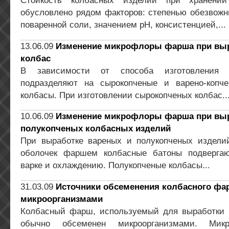
Стойкость колбасных изделий при хранении
обусловлено рядом факторов: степенью обезвожн
поваренной соли, значением рН, консистенцией,...
13.06.09
Изменение микрофлоры фарша при выр
колбас
В зависимости от способа изготовления 
подразделяют на сырокопченые и варено-копч
колбасы. При изготовлении сырокопченых колбас..
10.06.09
Изменение микрофлоры фарша при выр
полукопченых колбасных изделий
При выработке вареных и полукопченых издели
оболочек фаршем колбасные батоны подвергаю
варке и охлаждению. Полукопченые колбасы...
31.03.09
Источники обсеменения колбасного фа
микроорганизмами
Колбасный фарш, используемый для выработки 
обычно обсеменен микроорганизмами. Микр