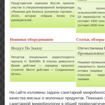
Представители компании BioLink приняли
участие в специализированной конференции
По прогноз
«Решения для бизнеса: розничная торговля –
сельскохозяйствен
2010», которая собрала более ста
SA переизбыток г
руководителей...
составит 4300 тонн
составил 3600 тонн 
Новинки оборудования
Статьи, обзоры
Воздух По Заказу
Отечественная
Промышленнос
Репортаж специального корреспондента
журнала Н. ЗЫКОВА. В поисках диверсанта
Пищевая промышлен
Время действия — середина прошлого
совокупность прои
столетия. Место действия — Соединенные
готовых пищевых 
Штаты...
отраслью пище
занимая...
На сайте изложены задачи санитарной микробиол
качества мясных и молочных продуктов. Показано 
санитарной микробиологии в общей профилактичес