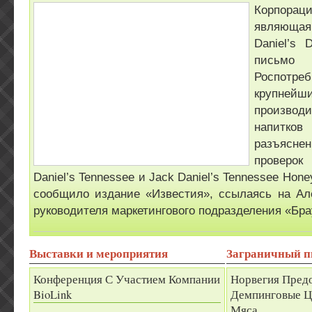
Корпорац
являющая
Daniel’s D
пис
Роспотре
крупнейш
произво
напит
разъясн
проверо
Daniel’s Tennessee и Jack Daniel’s Tennessee Ho
сообщило издание «Известия», ссылаясь на Але
руководителя маркетингового подразделения «Бр
Выставки и мероприятия
Заграничный 
Конференция С Участием Компании
Норвегия Предо
BioLink
Демпинговые Ц
Мяса