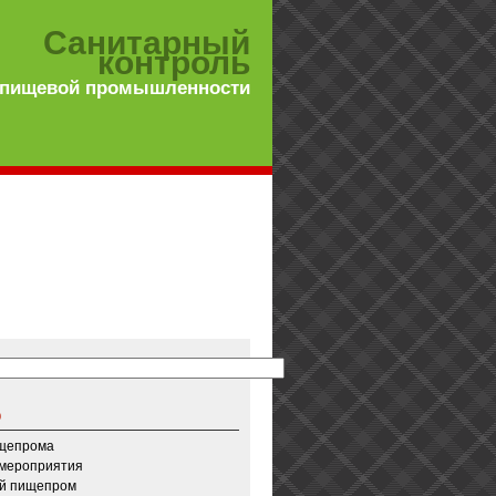
Санитарный
контроль
 пищевой промышленности
о
ищепрома
 мероприятия
й пищепром