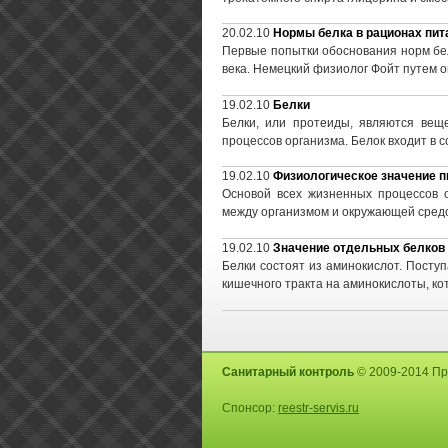
20.02.10
Нормы белка в рационах пит
Первые попытки обоснования норм бел
века. Немецкий физиолог Фойт путем о
19.02.10
Белки
Белки, или протеиды, являются вещ
процессов организма. Белок входит в с
19.02.10
Физиологическое значение 
Основой всех жизненных процессов 
между организмом и окружающей средо
19.02.10
Значение отдельных белков 
Белки состоят из аминокислот. Пост
кишечного тракта на аминокислоты, ко
Санитарный контроль
© 2009-2014 Пр
Спонсор:
reestr-servis.ru