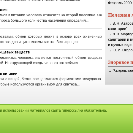
Февраль 2009
ания
Полезная 
ков в питании человека относятся ко второй половине XIX
проса большого количества населения определил...
→
В. Н. Азаро
санитарии"
→
Л. В. Марму
ествами, обмен которых лежит в основе всех жизненных
санитарии и г
остав ядра и цитоплазмы клетки. Весь процесс...
и мучных изде
→
Ю. И. Окоро
пищевых веществ
организма человека является постоянный обмен веществ
Здоровое 
й. Из окружающей среды человек потребляет...
→
Раздельное
в питании
упая с пищей, белки расщепляются ферментами желудочно-
торые используются организмом для синтеза...
и использовании материалов сайта гиперссылка обязательна.