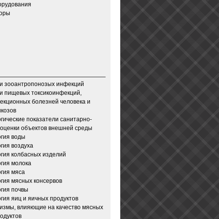
орудования
зоры
и зооантропонозых инфекций
и пищевых токсикоинфекций,
екционных болезней человека и
икозов
гические показатели санитарно-
 оценки объектов внешней среды
гия воды
гия воздуха
гия колбасных изделий
гия молока
гия мяса
гия мясных консервов
гия почвы
гия яиц и яичных продуктов
измы, влияющие на качество мясных
одуктов