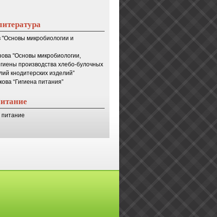
литература
в "Основы микробиологии и
зова "Основы микробиологии,
игиены производства хлебо-булочных
лий кнодитерских изделий”
кова “Гигиена питания”
питание
 питание