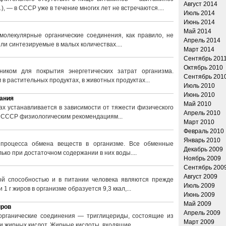
Август 2014
.), — в СССР уже в течение многих лет не встречаются....
Июль 2014
Июнь 2014
Май 2014
олекулярные органические соединения, как правило, не
Апрель 2014
ли синтезируемые в малых количествах....
Март 2014
Сентябрь 201
Октябрь 2010
ником для покрытия энергетических затрат организма.
Сентябрь 201
в растительных продуктах, в животных продуктах...
Июль 2010
Июнь 2010
тания
Май 2010
ах устанавливается в зависимости от тяжести физического
Апрель 2010
 в СССР физиологическим рекомендациям...
Март 2010
Февраль 2010
Январь 2010
процесса обмена веществ в организме. Все обменные
Декабрь 2009
лько при достаточном содержании в них воды....
Ноябрь 2009
Сентябрь 200
Август 2009
й способностью и в питании человека являются прежде
Июль 2009
 1 г жиров в организме образуется 9,3 ккал,...
Июнь 2009
Май 2009
иров
Апрель 2009
рганические соединения — триглицериды, состоящие из
Март 2009
и жирных кислот. Жирные кислоты, входящие...