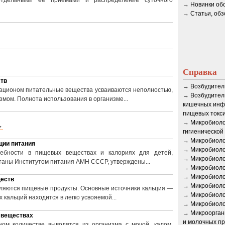
отдельными ее приемами и распределение суточного
→
Новинки об
→
Статьи, об
Справка
тв
→
Возбудител
ационом питательные вещества усваиваются неполностью,
→
Возбудител
измом. Полнота использования в организме...
кишечных инф
пищевых токс
→
Микробиоло
→
гигиенической
→
Микробиоло
ции питания
→
Микробиоло
ребности в пищевых веществах и калориях для детей,
→
Микробиоло
таны Институтом питания АМН СССР, утверждены...
→
Микробиоло
→
Микробиоло
еств
→
Микробиоло
ляются пищевые продукты. Основные источники кальция —
→
Микробиоло
 кальций находится в легко усвояемой...
→
Микробиоло
→
Микроорган
 веществах
и молочных пр
ом количестве выводятся из организма с мочой, калом,