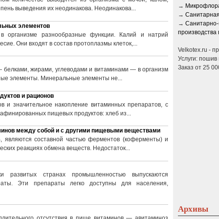
→
Микрофлора
пень выведения их неодинакова. Неодинакова...
→
Санитарная
→
Санитарно-
льных элементов
производства 
в организме разнообразные функции. Калий и натрий
сие. Они входят в состав протоплазмы клеток,...
Velkotex.ru - 
Услуги: пошив 
Заказ от 25 00
 белками, жирами, углеводами и витаминами — в организм
ные элементы. Минеральные элементы не...
дуктов и рационов
в и значительное накопление витаминных препаратов, с
рафинированных пищевых продуктов: хлеб из...
минов между собой и с другими пищевыми веществами
, являются составной частью ферментов (коферменты) и
еских реакциях обмена веществ. Недостаток...
и развитых странах промышленностью выпускаются
раты. Эти препараты легко доступны для населения,
Архивы
длительного отсутствия в пище витаминов — авитаминоз