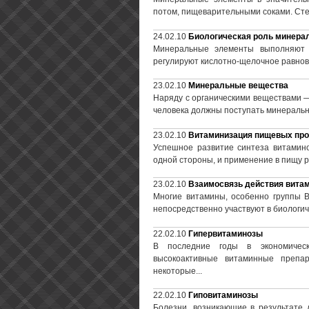
потом, пищеварительными соками. Сте
24.02.10
Биологическая роль минера
Минеральные элементы выполняют 
регулируют кислотно-щелочное равнове
23.02.10
Минеральные вещества
Наряду с органическими веществами —
человека должны поступать минераль
23.02.10
Витаминизация пищевых про
Успешное развитие синтеза витамино
одной стороны, и применение в пищу 
23.02.10
Взаимосвязь действия вита
Многие витамины, особенно группы В
непосредственно участвуют в биологич
22.02.10
Гипервитаминозы
В последние годы в экономическ
высокоактивные витаминные препа
некоторые...
22.02.10
Гиповитаминозы
Болезни, возникающие в результате 