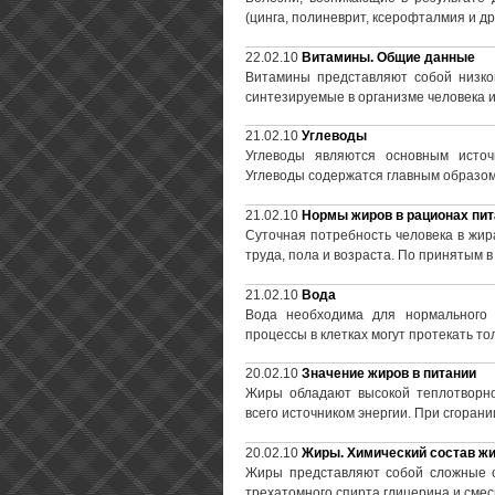
(цинга, полиневрит, ксерофталмия и др
22.02.10
Витамины. Общие данные
Витамины представляют собой низком
синтезируемые в организме человека и
21.02.10
Углеводы
Углеводы являются основным источ
Углеводы содержатся главным образом 
21.02.10
Нормы жиров в рационах пи
Суточная потребность человека в жир
труда, пола и возраста. По принятым
21.02.10
Вода
Вода необходима для нормального 
процессы в клетках могут протекать то
20.02.10
Значение жиров в питании
Жиры обладают высокой теплотворно
всего источником энергии. При сгорании
20.02.10
Жиры. Химический состав ж
Жиры представляют собой сложные о
трехатомного спирта глицерина и смес