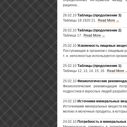
определенных интервалов между 
рациона...
26.02.10
Таблицы (продолжение 3)
Таблицы 18 1920 21.
Read More →
26.02.10
Таблицы (продолжение 2)
Таблица 17.
Read More →
25.02.10
Усвояемость пищевых вещес
Поступающие в организм с пищевым р
т. е. неполностью используются орган
25.02.10
Таблицы (продолжение 1)
Таблицы 12, 13, 14, 15, 16.
Read More 
25.02.10
Физиологические рекоменда
Физиологические рекомендации пот
подростков и взрослых людей разрабо
24.02.10
Источники минеральных вещ
Источниками минеральных веществ яв
молоко и молочные продукты, в которых
24.02.10
Потребность в минеральных
Минеральные элементы в значительн