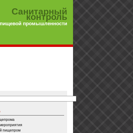
Санитарный
контроль
 пищевой промышленности
о
ищепрома
 мероприятия
й пищепром