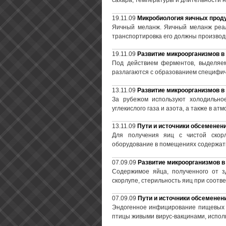
сахара, температуры и длительности на
19.11.09
Микробиология яичных продук
Яичный меланж. Яичный меланж реал
транспортировка его должны производ
19.11.09
Развитие микроорганизмов в 
Под действием ферментов, выделяе
разлагаются с образованием специфич
13.11.09
Развитие микроорганизмов в 
За рубежом используют холодильно
углекислого газа и азота, а также в а
13.11.09
Пути и источники обсеменени
Для получения яиц с чистой скорл
оборудование в помещениях содержать
07.09.09
Развитие микроорганизмов в 
Содержимое яйца, полученного от з
скорлупе, стерильность яиц при соотв
07.09.09
Пути и источники обсеменени
Эндогенное инфицирование пищевых 
птицы живыми вирус-вакцинами, испол