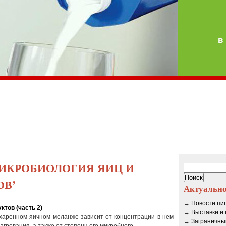
в
МИКРОБИОЛОГИЯ ЯИЦ И
ОВ’
Актуальн
→
Новости п
тов (часть 2)
→
Выставки и
харенном яичном меланже зависит от концентрации в нем
→
Заграничны