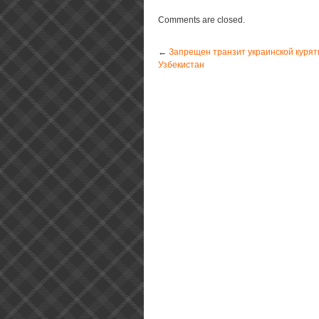
Comments are closed.
←
Запрещен транзит украинской курят
Узбекистан