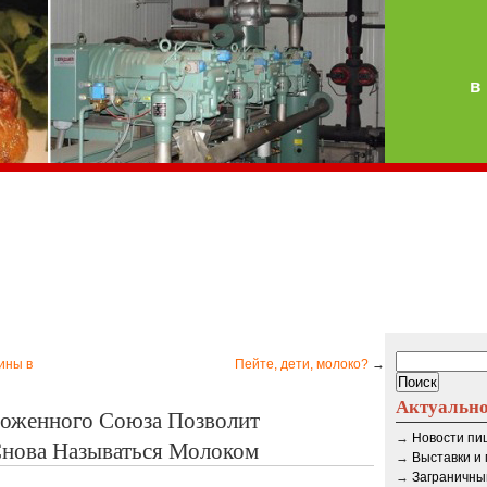
в
ины в
Пейте, дети, молоко?
→
Актуальн
моженного Союза Позволит
→
Новости п
нова Называться Молоком
→
Выставки и
→
Заграничны