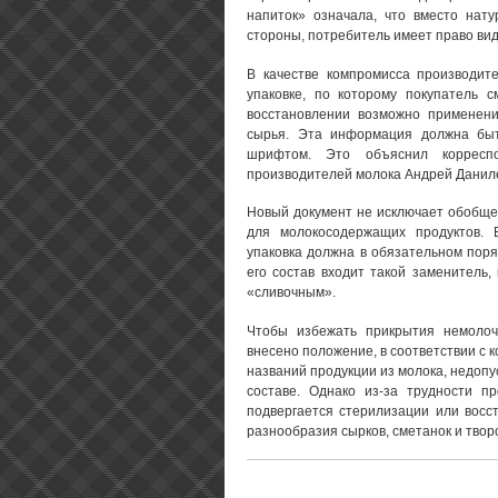
напиток» означала, что вместо нату
стороны, потребитель имеет право вид
В качестве компромисса производит
упаковке, по которому покупатель с
восстановлении возможно применение
сырья. Эта информация должна быт
шрифтом. Это объяснил корреспо
производителей молока Андрей Данил
Новый документ не исключает обобще
для молокосодержащих продуктов. 
упаковка должна в обязательном поря
его состав входит такой заменитель
«сливочным».
Чтобы избежать прикрытия немолоч
внесено положение, в соответствии с 
названий продукции из молока, недоп
составе. Однако из-за трудности п
подвергается стерилизации или восс
разнообразия сырков, сметанок и твор