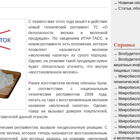
→
Новинки об
→
Статьи, об
С первого мая этого года вошёл в действие
новый технический регламент ТС «О
безопасности молока и молочной
продукции». По сведениям ИТАР-ТАСС, в
Справка
новом регламенте есть положение, которое
позволяет называться молоком
→
Возбудител
«молочному напитку» из сухого порошка.
→
Возбудител
Однако, на упаковке такой продукции нужно
кишечных инф
будет обязательно уточнять, что внутри
пищевых токс
«восстановленное молоко».
→
Микробиоло
гигиенической
Ранее изготовители молока обязаны были,
→
Микробиоло
в соответствии с национальным
→
Микробиоло
техническим регламентом 2008 года,
→
Микробиоло
писать на таре с восстановленным молоком
→
Микробиоло
название «молочный напиток». Однако,
→
Микробиоло
товар не вызывал доверия покупателей,
→
Микробиоло
ставителей данной отрасли.
→
Микробиоло
→
Микробиоло
ческим регламентом, вызвали неоднозначную реакцию. С
→
Микроорган
ели молока, которое теперь называется восстановленным,
и молочных пр
купателей, для которых надпись на упаковке «молочный