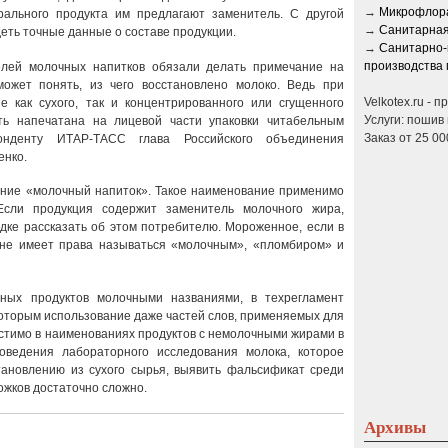
→
Микрофлора
рального продукта им предлагают заменитель. С другой
→
Санитарная
еть точные данные о составе продукции.
→
Санитарно-
производства 
елей молочных напитков обязали делать примечание на
может понять, из чего восстановлено молоко. Ведь при
Velkotex.ru - 
 как сухого, так и концентрированного или сгущенного
Услуги: пошив 
ь напечатана на лицевой части упаковки читабельным
Заказ от 25 00
нденту ИТАР-ТАСС глава Российского объединения
енко.
ние «молочный напиток». Такое наименование применимо
Если продукция содержит заменитель молочного жира,
дке рассказать об этом потребителю. Мороженное, если в
, не имеет права называться «молочным», «пломбиром» и
ных продуктов молочными названиями, в техрегламент
которым использование даже частей слов, применяемых для
устимо в наименованиях продуктов с немолочными жирами в
роведения лабораторного исследования молока, которое
тановлению из сухого сырья, выявить фальсификат среди
ожков достаточно сложно.
Архивы