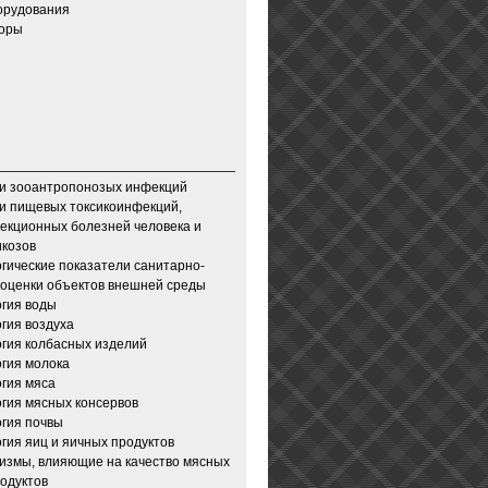
орудования
зоры
и зооантропонозых инфекций
и пищевых токсикоинфекций,
екционных болезней человека и
икозов
гические показатели санитарно-
 оценки объектов внешней среды
гия воды
гия воздуха
гия колбасных изделий
гия молока
гия мяса
гия мясных консервов
гия почвы
гия яиц и яичных продуктов
измы, влияющие на качество мясных
одуктов