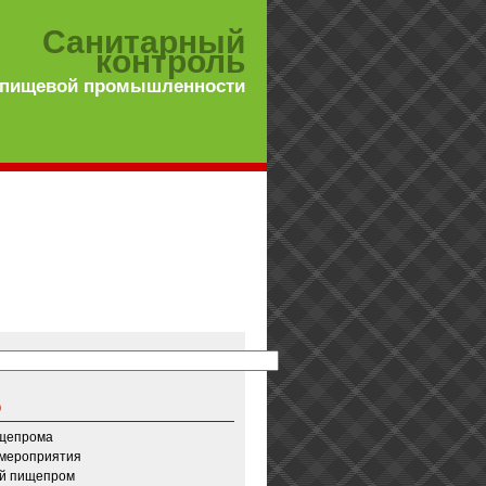
Санитарный
контроль
 пищевой промышленности
о
ищепрома
 мероприятия
й пищепром