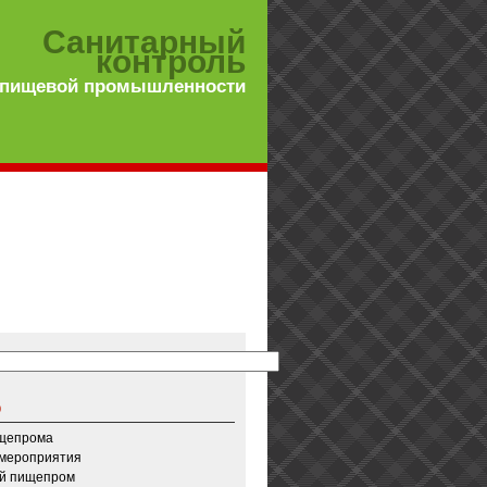
Санитарный
контроль
 пищевой промышленности
о
ищепрома
 мероприятия
й пищепром