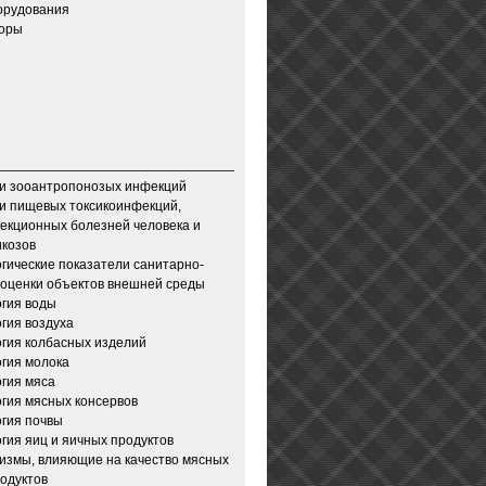
орудования
зоры
и зооантропонозых инфекций
и пищевых токсикоинфекций,
екционных болезней человека и
икозов
гические показатели санитарно-
 оценки объектов внешней среды
гия воды
гия воздуха
гия колбасных изделий
гия молока
гия мяса
гия мясных консервов
гия почвы
гия яиц и яичных продуктов
измы, влияющие на качество мясных
одуктов