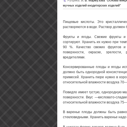
Рубрика:
Л. В. Мармузова "Основы микр
мучных изделий кнодитерских изделий”
Пищевые кислоты. Это кристалличе
растворяются в воде. Раствор должен 
Фрукты и ягоды. Свежие фрукты и
сортируют. Хранить их нужно при те
90 %. Качество свежих фруктов и 
поверхности, окраске, зрелости,
вредителями.
Консервированные плоды и ягоды исп
должно быть однородной консистенции
примесей. Хранить пюре нужно в хор
относительной влажности воздуха 70—
Повидло имеет густую, однородную ма
поверхности. Вкус —кисловато-сладк
относительной влажности воздуха 75
В варенье плоды должны быть равно
стекловидными. Хранить варенье надо п
В цукатах форма плодов должна быть с