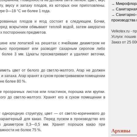
→
Микрофлора
у, вкусу и запаху плодов, из которых они приготовлены.
→
Санитарная
ре 0—18 °С не более 1 года.
→
Санитарно-
производства 
ированных плодов и ягод состоит в следующем. Бочки,
еред вскрытием обмывают теплой водой, затем аккуратно
Velkotex.ru - 
их посторонних предметов.
Услуги: пошив 
Заказ от 25 00
ине или лопаткой на решетах с ячейками диаметром не
льно прогревают или разводят сахарным сиропом либо
 более 3 мм. Цукаты просматривают и удаляют веточки,
меть цвет от белого до светло-желтого. Агар не должен
 и запаха. Агар хранят в сухом проветриваемом помещении
не более 80 %.
е прозрачных листов или пластинок, порошка или крупки.
ого до светло-желтого. Хранят его в сухом помещении в
 однородную структуру, цвет — от светло-коричневого до
характерный для какао. Перед пуском в производство его
и диаметром 0,3—0,5 мм. Хранят порошок какао при
Архивы
ажности не более 75 %.