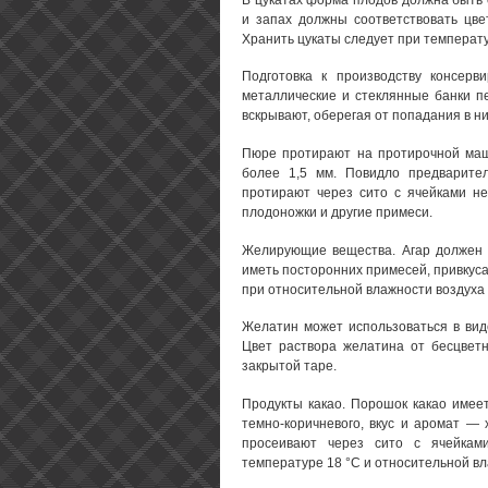
и запах должны соответствовать цвет
Хранить цукаты следует при температу
Подготовка к производству консерв
металлические и стеклянные банки п
вскрывают, оберегая от попадания в н
Пюре протирают на протирочной маш
более 1,5 мм. Повидло предварите
протирают через сито с ячейками не
плодоножки и другие примеси.
Желирующие вещества. Агар должен и
иметь посторонних примесей, привкуса
при относительной влажности воздуха 
Желатин может использоваться в вид
Цвет раствора желатина от бесцветн
закрытой таре.
Продукты какао. Порошок какао имеет
темно-коричневого, вкус и аромат — 
просеивают через сито с ячейкам
температуре 18 °С и относительной вл