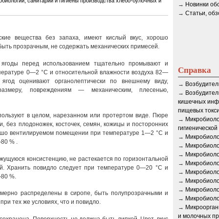
обиологии, санитарии и гигиены производства хлебо-булочных и
→
Новинки об
→
Статьи, об
ские вещества без запаха, имеют кислый вкус, хорошо
быть прозрачным, не содержать механических примесей.
 ягоды перед использованием тщательно промывают и
Справка
мпературе 0—2 °С и относительной влажности воздуха 82—
ягод оценивают органолептически по внешнему виду,
→
Возбудител
 размеру, повреждениям — механическим, плесенью,
→
Возбудител
кишечных инф
пищевых токс
ользуют в целом, нарезанном или протертом виде. Пюре
→
Микробиоло
, без плодоножек, косточек, семян, кожицы и посторонних
гигиенической
ошо вентилируемом помещении при температуре 1—2 °С и
→
Микробиоло
80 % .
→
Микробиоло
→
Микробиоло
жущуюся консистенцию, не растекается по горизонтальной
→
Микробиоло
ий. Хранить повидло следует при температуре 0—20 °С и
→
Микробиоло
—80 %.
→
Микробиоло
→
Микробиоло
мерно распределены в сиропе, быть полупрозрачными и
→
Микробиоло
ри тех же условиях, что и повидло.
→
Микроорган
и молочных пр
охранена. Поверхность не должна быть липкой. Цвет, вкус