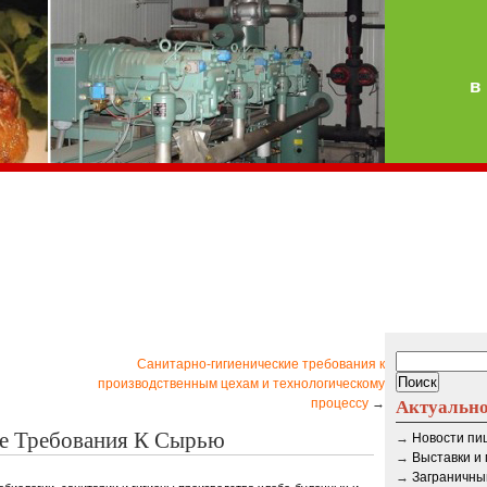
в
Санитарно-гигиенические требования к
производственным цехам и технологическому
Актуальн
процессу
→
ие Требования К Сырью
→
Новости п
→
Выставки и
→
Заграничны