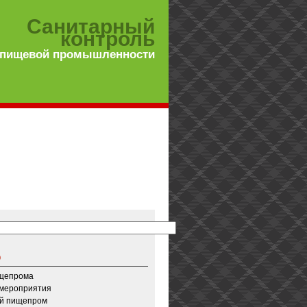
Санитарный
контроль
 пищевой промышленности
о
ищепрома
 мероприятия
й пищепром