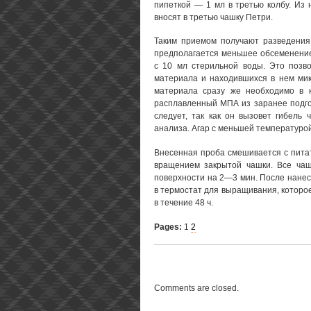
пипеткой — 1 мл в третью колбу. Из
вносят в третью чашку Петри.
Таким приемом получают разведения 
предполагается меньшее обсеменение
с 10 мл стерильной воды. Это позв
материала и находившихся в нем мик
материала сразу же необходимо в 
расплавленный МПА из заранее подго
следует, так как он вызовет гибель 
анализа. Агар с меньшей температурой
Внесенная проба смешивается с пита
вращением закрытой чашки. Все чаш
поверхности на 2—3 мин. После нанес
в термостат для выращивания, которое
в течение 48 ч.
Pages:
1
2
Comments are closed.