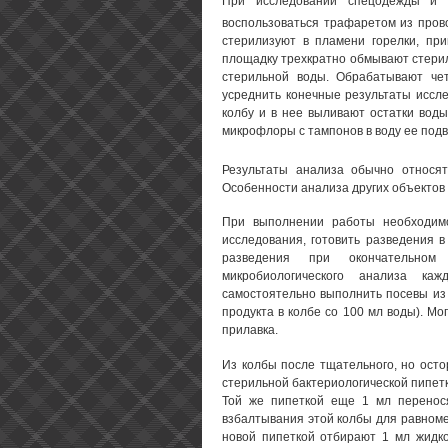
При исследовании спецодежды и п
воспользоваться трафаретом из пров
стерилизуют в пламени горелки, пр
площадку трехкратно обмывают стери
стерильной воды. Обрабатывают че
усреднить конечные результаты иссл
колбу и в нее выливают остатки воды
микрофлоры с тампонов в воду ее под
Результаты анализа обычно относят
Особенности анализа других объектов
При выполнении работы необходимо
исследования, готовить разведения 
разведения при окончательном
микробиологического анализа к
самостоятельно выполнить посевы из 
продукта в колбе со 100 мл воды). Мо
прилавка.
Из колбы после тщательного, но осто
стерильной бактериологической пипетк
Той же пипеткой еще 1 мл перенос
взбалтывания этой колбы для равноме
новой пипеткой отбирают 1 мл жидко