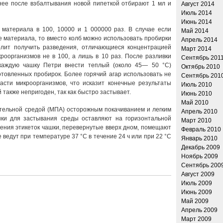
 нее после взбалтывания новой пипеткой отбирают 1 мл и
Август 2014
Июль 2014
Июнь 2014
материала в 100, 10000 и 1 000000 раз. В случае если
Май 2014
 материала, то вместо колб можно использовать пробирки
Апрель 2014
олит получить разведения, отличающиеся концентрацией
Март 2014
роорганизмов не в 100, а лишь в 10 раз. После разливки
Сентябрь 201
каждую чашку Петри внести теплый (около 45— 50 °С)
Октябрь 2010
товленных пробирок. Более горячий агар использовать не
Сентябрь 201
части микроорганизмов, что исказит конечные результаты
Июль 2010
 также непригоден, так как быстро застывает.
Июнь 2010
Май 2010
тельной средой (МПА) осторожным покачиванием и легким
Апрель 2010
ки для застывания среды оставляют на горизонтальной
Март 2010
ения этикеток чашки, перевернутые вверх дном, помещают
Февраль 2010
 ведут при температуре 37 °С в течение 24 ч или при 22 °С
Январь 2010
Декабрь 2009
Ноябрь 2009
Сентябрь 200
Август 2009
Июль 2009
Июнь 2009
Май 2009
Апрель 2009
Март 2009