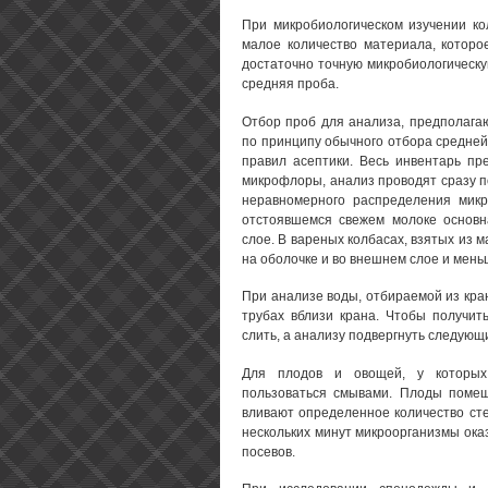
При микробиологическом изучении ко
малое количество материала, которо
достаточно точную микробиологическу
средняя проба.
Отбор проб для анализа, предполага
по принципу обычного отбора средней
правил асептики. Весь инвентарь пр
микрофлоры, анализ проводят сразу п
неравномерного распределения микр
отстоявшемся свежем молоке основн
слое. В вареных колбасах, взятых из 
на оболочке и во внешнем слое и мень
При анализе воды, отбираемой из кра
трубах вблизи крана. Чтобы получит
слить, а анализу подвергнуть следующ
Для плодов и овощей, у которых
пользоваться смывами. Плоды помещ
вливают определенное количество сте
нескольких минут микроорганизмы ока
посевов.