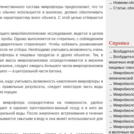
→
Новинки об
личественного состава микрофлоры предполагают, что то
→
Статьи, об
е обычно используется в анализах, должно обеспечивать
ю характеристику всего объекта. С этой целью отбирается
ющего микробиологические исследования, ведется в целом
 пробы. Однако выполняется он стерильно, с соблюдением
Справка
едварительно стерилизуют. Чтобы избежать размножения
осле ее отбора. Необходимо учитывать возможность очень
→
Возбудител
офлоры в пищевых продуктах и других объектах. Так, в
→
Возбудител
ая масса микроорганизмов сосредоточивается в верхнем
кишечных инф
магазина, следует ожидать большего числа микроорганизмов
пищевых токс
шего — в центральной части батона.
→
Микробиоло
гигиенической
на, надо учитывать возможность накопления микрофлоры в
→
Микробиоло
ь правильные результаты, следует некоторую часть воды
→
Микробиоло
ие порции.
→
Микробиоло
→
Микробиоло
 микрофлора сосредоточена на поверхности, удобно
→
Микробиоло
ают в заранее простерилизо-ванный сосуд и в него же
→
Микробиоло
рильной воды. После энергичного встряхивания в течение
→
Микробиоло
зываются смытыми в воду и она может использоваться для
→
Микробиоло
→
Микроорган
и молочных пр