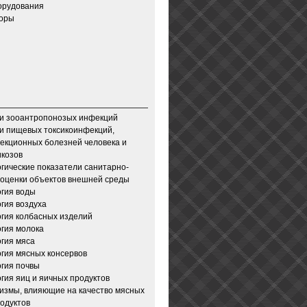
орудования
зоры
и зооантропонозых инфекций
и пищевых токсикоинфекций,
екционных болезней человека и
икозов
гические показатели санитарно-
 оценки объектов внешней среды
гия воды
гия воздуха
гия колбасных изделий
гия молока
гия мяса
гия мясных консервов
гия почвы
гия яиц и яичных продуктов
измы, влияющие на качество мясных
одуктов