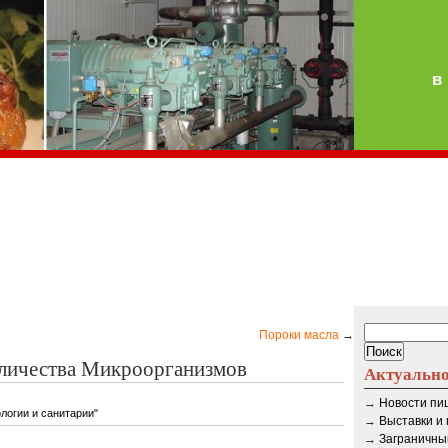
в
Пороки масла
→
личества Микроорганизмов
Актуальн
→
Новости п
логии и санитарии"
→
Выставки и
→
Заграничны