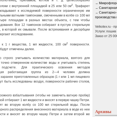
олотенец, прилавков, котлов и т. д. целесообразно
→
Микрофлора
2
олоки с внутренней площадкой в 25 или 50 см
. Трафарет
→
Санитарная
икладывают к исследуемой поверхности ограниченную им
→
Санитарно-
льными ватными тампонами, смоченными в колбе со 100 мл
производства 
тыре площадки в разных местах объекта, с тем чтобы
едования. Все 12 тампонов собирают в пустую стерильную
Velkotex.ru - 
, в которой их смывали. После встряхивания и десорбции
Услуги: пошив 
вергают исследованию.
Заказ от 25 00
2
 к 1 г вещества, 1 мл жидкости, 100 см
поверхности.
 будут отмечены далее.
 строго учитывать количество материала, взятого для
в точно отмеренном количестве воды и учитывать степень
 подсчете. Для практического освоения методов
аждая работающая группа из 2—4 человек должна
заранее приготовленных образцов (1 г или 1 мл пищевого
гут быть исследованы воздух, поверхности рабочих столов,
рожного взбалтывания (чтобы не замочить ватную пробку)
ой отбирают 1 мл жидкости и вносят в первую чашку Петри.
ят во вторую колбу со 100 мл стерильной воды. После
рного распределения внесенного материала в воде из нее
Архивы
сти и вносят во вторую чашку Петри и затем второй же