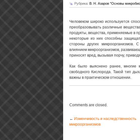
Рубрика:
В. Н. Азаров "Основы микробио
Человеком широко используется спос
преобразовывать различные веществ
продукты, вещества, применяемые в п
некоторые из них способны защищат
стороны других микроорганизмов. 
влиянием микроорганизмов, развивающ
приносят вред, вызывая порчу, привод
Как было выяснено ранее, многие 
свободного Кислорода. Такой тип ды
важны в практическом отношении.
Comments are closed.
←
Изменчивость и наследственность
микроорганизмов