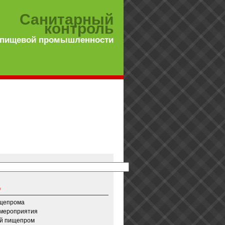
Санитарный
контроль
 пищевой промышленности
о
ищепрома
 мероприятия
й пищепром