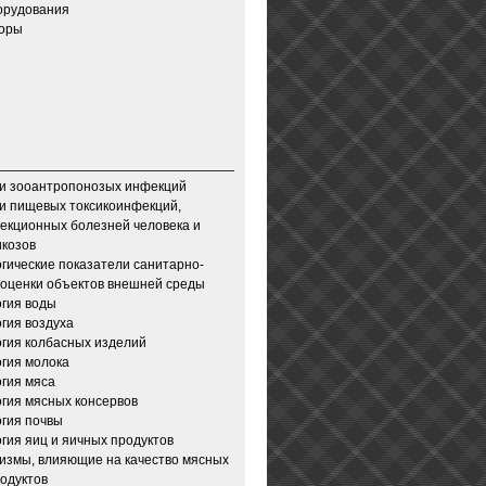
орудования
зоры
и зооантропонозых инфекций
и пищевых токсикоинфекций,
екционных болезней человека и
икозов
гические показатели санитарно-
 оценки объектов внешней среды
гия воды
гия воздуха
гия колбасных изделий
гия молока
гия мяса
гия мясных консервов
гия почвы
гия яиц и яичных продуктов
измы, влияющие на качество мясных
одуктов