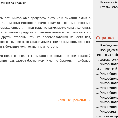
→
Новинки об
логии и санитарии"
→
Статьи, об
обность микробов в процессах питания и дыхания активно
а. С помощью микроорганизмов получают ценные пищевые
ромышленности,— при выделке шкур, мочке льна и конопли;
ь пищевые продукты от нежелательного воздействия со
Справка
С другой стороны, эти же преобразования веществ под
ихся в пищевых товарах и других средах самопроизвольно,
→
Возбудител
ят к большим количественным потерям.
→
Возбудител
кишечных инф
микробы способны к дыханию в среде, не содержащей
пищевых токс
хания называется брожением. Именно брожения наиболее
→
Микробиоло
гигиенической
→
Микробиоло
→
Микробиоло
→
Микробиоло
→
Микробиоло
→
Микробиоло
→
Микробиоло
Типичные брожения
→
→
Микробиоло
→
Микробиоло
→
Микроорган
и молочных пр