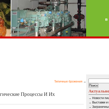
в
Типичные брожения
→
Актуальн
ические Процессы И Их
→
Новости п
→
Выставки и
→
Заграничны