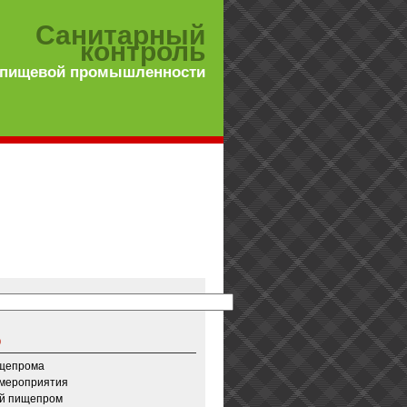
Санитарный
контроль
 пищевой промышленности
о
ищепрома
 мероприятия
й пищепром