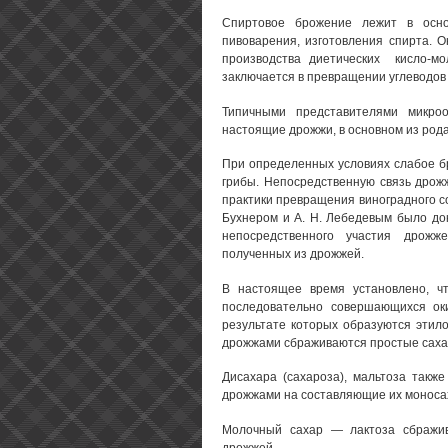
Спиртовое брожение лежит в осн
пивоварения, изготовления спирта. 
производства диетических кисло-мо
заключается в превращении углеводов в
Типичными представителями микро
настоящие дрожжи, в основном из род
При определенных условиях слабое б
грибы. Непосредственную связь дрож
практики превращения виноградного со
Бухнером и А. Н. Лебедевым было до
непосредственного участия дрож
полученных из дрожжей.
В настоящее время установлено, ч
последовательно совершающихся оки
результате которых образуются этилов
дрожжами сбраживаются простые сахар
Дисахара (сахароза), мальтоза такж
дрожжами на составляющие их моносах
Молочный сахар — лактоза сбражив
дрожжей.