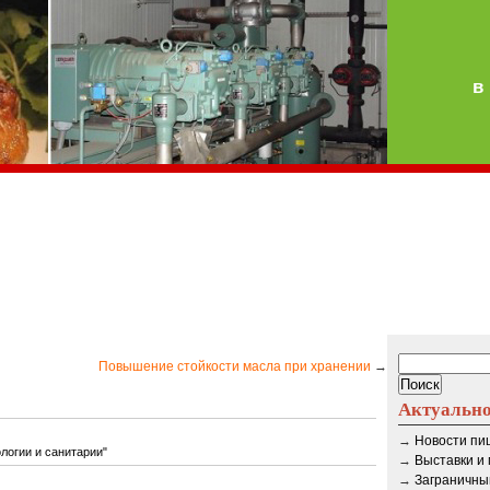
в
Повышение стойкости масла при хранении
→
Актуальн
→
Новости п
логии и санитарии"
→
Выставки и
→
Заграничны