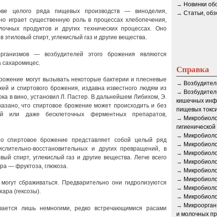
→
Новинки об
ове целого ряда пищевых производств — виноделия,
→
Статьи, об
Оно играет существенную роль в процессах хлебопечения,
лочных продуктов и других технических процессах. Оно
 этиловый спирт, углекислый газ и другие вещества.
организмов — возбудителей этого брожения являются
а сахаромицес.
Справка
рожение могут вызывать некоторые бактерии и плесневые
→
Возбудител
жей и спиртового брожения, издавна известного людям из
→
Возбудител
ка в вино, установил Л. Пастер. В дальнейшем Либихом, Э.
кишечных инф
казано, что спиртовое брожение может происходить и без
пищевых токс
жей или даже бесклеточных ферментных препаратов,
→
Микробиоло
гигиенической
→
Микробиоло
то спиртовое брожение представляет собой целый ряд
→
Микробиоло
слительно-восстановительных и других превращений, в
→
Микробиоло
ый спирт, углекислый газ и другие вещества. Легче всего
→
Микробиоло
а — фруктоза, глюкоза.
→
Микробиоло
→
Микробиоло
е могут сбраживаться. Предварительно они гидролизуются
→
Микробиоло
ара (гексозы).
→
Микробиоло
→
Микроорган
ается лишь немногими, редко встречающимися расами
и молочных пр