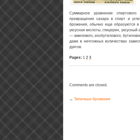
Суммарное уравнение спиртового
превращения сахара в спирт и углек
брожения, обычно еще образуются в
уксусная кислоты, глицерин, уксусный
— амилового, изобутилового, бутиловог
даже в ничтожных количествах завися
дуктов.
Pages:
1
2
3
Comments are closed.
←
Типичные брожения