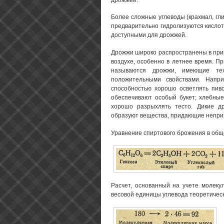
Более сложные углеводы (крахмал, гли
предварительно гидролизуются кисло
доступными для дрожжей.
Дрожжи широко распространены в приро
воздухе, особенно в летнее время. П
называются дрожжи, имеющие те
положительными свойствами. Напр
способностью хорошо осветлять пиво
обеспечивают особый букет; хлебны
хорошо разрыхлять тесто. Дикие д
образуют вещества, придающие неприя
Уравнение спиртового брожения в общ
Расчет, основанный на учете молекул
весовой единицы углевода теоретичес