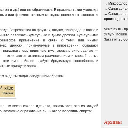
→
Микрофлора
→
Санитарная
коген и др.) они не сбраживают. В практике такие углеводы
→
Санитарно-
тным или ферментативным методом, после чего становятся
производства 
Velkotex.ru - 
де. Встречаются на фруктах, ягодах, винограде, в почве и
Услуги: пошив 
ринято различать культурные и дикие дрожжи. Культурными
Заказ от 25 00
хническое применение в связи с теми или иными
имер, дрожжи, применяемые в пивоварении, обладают
, придавать ему приятные вкус, аромат; виноградные —
е — отличаются активным размножением и способностью
рожжи имеют более слабую бродильную способность и
тные привкус и запах.
ем виде выглядит следующим образом:
ярных весов сахара и,спирта, показывает, что из каждой
ки возможно образование лишь около половины спирта:
Архивы