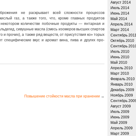
Август 2014
Июль 2014
 брожения не раскрывает всей сложности процессов
Июнь 2014
ислый газ, а также того, что, кроме главных продуктов
Май 2014
 некотором количестве побочные продукты — янтарная и
Апрель 2014
 альдегид, сивушные масла (смесь изомеров высших спиртов
Март 2014
о и прочих), а также ряд веществ, от присутствия ко» торых
Сентябрь 201
т специфические вкус и аромат вина, пива и других про­
Октябрь 2010
Сентябрь 201
Июль 2010
Июнь 2010
Май 2010
Апрель 2010
Март 2010
Февраль 2010
Январь 2010
Декабрь 2009
Ноябрь 2009
Повышение стойкости масла при хранении
→
Сентябрь 200
Август 2009
Июль 2009
Июнь 2009
Май 2009
Апрель 2009
Март 2009