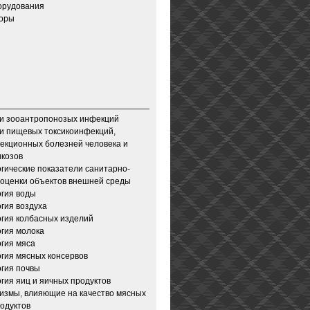
орудования
зоры
и зооантропонозых инфекций
и пищевых токсикоинфекций,
екционных болезней человека и
икозов
гические показатели санитарно-
 оценки объектов внешней среды
гия воды
гия воздуха
гия колбасных изделий
гия молока
гия мяса
гия мясных консервов
гия почвы
гия яиц и яичных продуктов
измы, влияющие на качество мясных
одуктов