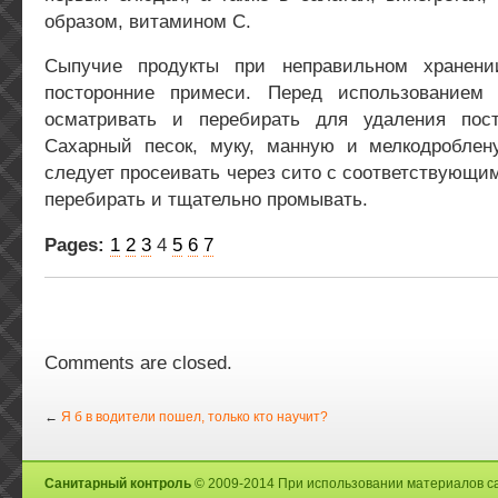
образом, витамином С.
Сыпучие продукты при неправильном хранени
посторонние примеси. Перед использование
осматривать и перебирать для удаления пост
Сахарный песок, муку, манную и мелкодробле
следует просеивать через сито с соответствующим
перебирать и тщательно промывать.
Pages:
1
2
3
4
5
6
7
Comments are closed.
←
Я б в водители пошел, только кто научит?
Санитарный контроль
© 2009-2014 При использовании материалов са