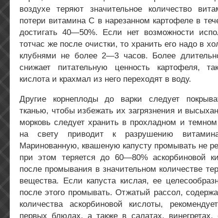
воздухе теряют значительное количество вит
потери витамина С в нарезанном картофеле в теч
достигать 40—50%. Если нет возможности испо
тотчас же после очистки, то хранить его надо в 
клубнями не более 2—3 часов. Более длительн
снижает питательную ценность картофеля, та
кислота и крахмал из него переходят в воду.
Другие корнеплоды до варки следует покрыва
тканью, чтобы избежать их загрязнения и высыха
морковь следует хранить в прохладном и темном
на свету приводит к разрушению витами
Маринованную, квашеную капусту промывать не рек
при этом теряется до 60—80% аскорбиновой ки
после промывания в значительном количестве те
вещества. Если капуста кислая, ее целесообраз
после этого промывать. Отжатый рассол, содерж
количества аскорбиновой кислоты, рекомендуе
первых блюдах, а также в салатах, винегретах,