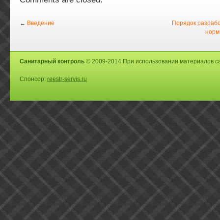
←
Введение
Порядок разрабо
норм
Санитарный контроль
© 2009-2014 При использовании материалов са
Спонсор:
reestr-servis.ru