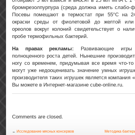
отбирают 5 мл взвеси и вносят в 25 мл МПА с 1
бромкрезолпурпура (среда должна иметь слабо-ф
Посевы помещают в термостат при 55°С на 2
окраски среды от фиолетовой до желтой или
ореолов вокруг колоний свидетельствует о нал
пробе термофильных бактерий.
На правах рекламы:
Развивающие игры
полноценного роста детей. Нынешние производит
ногу со временем, придумывая все время что-то
могут уже недооценивать значение умных игруш
производителя таких игрушек является компания 
Вы можете в Интернет-магазине cube-online.ru.
Comments are closed.
←
Исследование мясных консервов
Методика бактер