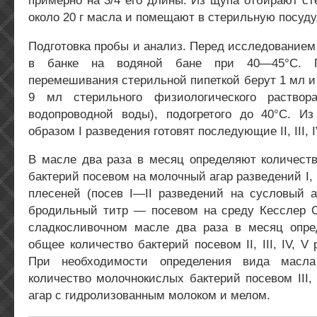
примерно на 3/4 его длины. Из щупа отбирают с
около 20 г масла и помещают в стерильную посуду
Подготовка пробы и анализ. Перед исследование
в банке на водяной бане при 40—45°С. П
перемешивания стерильной пипеткой берут 1 мл и 
9 мл стерильного физиологического раствор
водопроводной воды), подогретого до 40°С. Из
образом I разведения готовят последующие II, III, 
В масле два раза в месяц определяют количеств
бактерий посевом на молочный агар разведений I, II
плесеней (посев I—II разведений на сусловый а
бродильный титр — посевом на среду Кесслер 
сладкосливочном масле два раза в месяц опред
общее количество бактерий посевом II, III, IV, 
При необходимости определения вида масла
количество молочнокислых бактерий посевом III, 
агар с гидролизованным молоком и мелом.