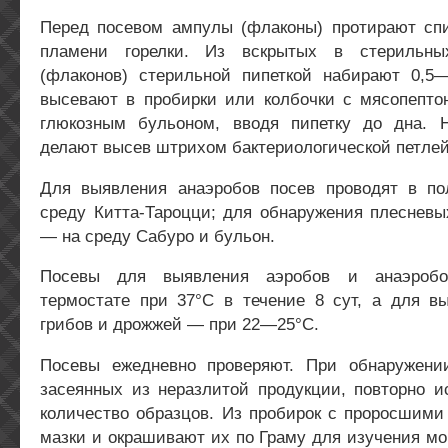
Перед посевом ампулы (флаконы) протирают сп
пламени горелки. Из вскрытых в стерильны
(флаконов) стерильной пипеткой набирают 0,
высевают в пробирки или колбочки с мясопепт
глюкозным бульоном, вводя пипетку до дна.
делают высев штрихом бактериологической петлей
Для выявления анаэробов посев проводят в п
среду Китта-Тароцци; для обнаружения плесневы
— на среду Сабуро и бульон.
Посевы для выявления аэробов и анаэробо
термостате при 37°С в течение 8 сут, а для в
грибов и дрожжей — при 22—25°С.
Посевы ежедневно проверяют. При обнаружени
засеянных из неразлитой продукции, повторно и
количество образцов. Из пробирок с проросшими
мазки и окрашивают их по Граму для изучения м