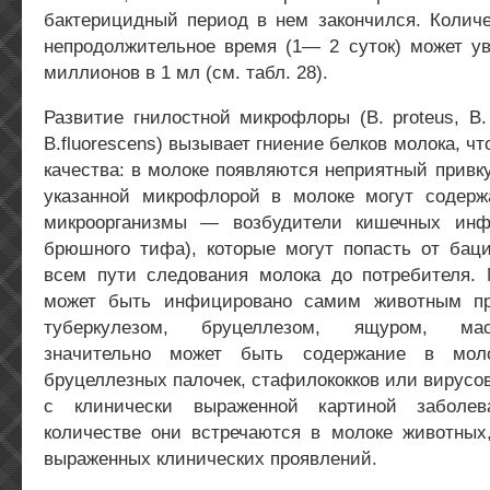
бактерицидный период в нем закончился. Количе
непродолжительное время (1— 2 суток) может ув
миллионов в 1 мл (см. табл. 28).
Развитие гнилостной микрофлоры (В. proteus, В. sub
B.fluorescens) вызывает гниение белков молока, ч
качества: в молоке появляются неприятный привку
указанной микрофлорой в молоке могут содерж
микроорганизмы — возбудители кишечных инфе
брюшного тифа), которые могут попасть от бац
всем пути следования молока до потребителя. М
может быть инфицировано самим животным пр
туберкулезом, бруцеллезом, ящуром, ма
значительно может быть содержание в моло
бруцеллезных палочек, стафилококков или вирусо
с клинически выраженной картиной заболе
количестве они встречаются в молоке животных
выраженных клинических проявлений.