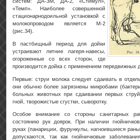
систем: ДА-ЗМ, ДА-2, «Стимул»,
«Темп». Наиболее совершенной
стационарнодоильной установкой с
молокопроводом является М-2
(рис.34).
В пастбищный период для дойки
устраивают летние лагеря-навесы,
огороженные со всех сторон, где
производится дойка с применением передвижных 
Первые: струи молока следует сдаивать в отдель
они обычно более загрязнены микробами (бактери
больных животных при сдаивании первых стру
гной, творожистые сгустки, сыворотку.
Особое внимание со стороны санитарных раб
состоянию рук доярок. При наличии гнойничко
руках (панариции, фурункулы, нагноившиеся раны)
допускаются, так как гнойничковые заболевани