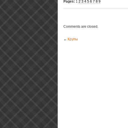
Pages:
1
2
3
4
5
6
7
8
9
Comments are closed.
←
Крупы