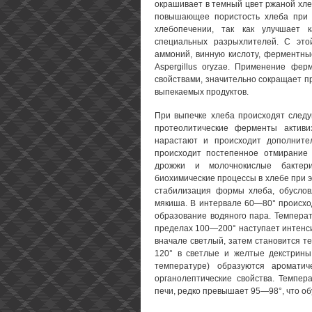
окрашивает в темный цвет ржаной хле
повышающее пористость хлеба при
хлебопечении, так как улучшает 
специальных разрыхлителей. С этой
аммоний, винную кислоту, ферментные
Aspergillus oryzae. Применение фе
свойствами, значительно сокращает п
выпекаемых продуктов.
При выпечке хлеба происходят следу
протеолитические ферменты активи
нарастают и происходит дополните
происходит постепенное отмирание
дрожжи и молочнокислые бактери
биохимические процессы в хлебе при э
стабилизация формы хлеба, обуслов
мякиша. В интервале 60—80° происхо
образование водяного пара. Темпера
пределах 100—200° наступает интенси
вначале светлый, затем становится 
120° в светлые и желтые декстрины
температуре) образуются аромати
органолептические свойства. Темпер
печи, редко превышает 95—98°, что о