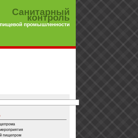
Санитарный
контроль
 пищевой промышленности
о
ищепрома
 мероприятия
й пищепром