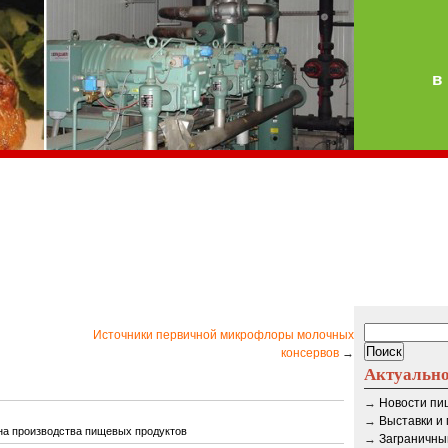
в
Источники первичной микрофлоры молочных
консервов
→
Актуальн
→
Новости п
→
Выставки и
ена производства пищевых продуктов
→
Заграничны