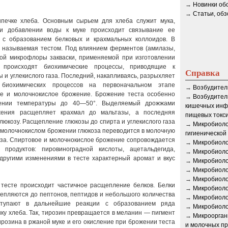
→
Новинки об
→
Статьи, об
печке хлеба. Основным сырьем для хлеба служит мука,
ри добавлении воды к муке происходит связывание ее
 с образованием белковых и крахмальных коллоидов. В
а, называемая тестом. Под влиянием ферментов (амилазы,
ой микрофлоры закваски, применяемой при изготовлении
 происходят биохимические процессы, приводящие к
Справка
 и углекислого газа. Последний, накапливаясь, разрыхляет
 биохимических процессов на первоначальном этапе
→
Возбудител
ое и молочнокислое брожение. Брожение теста особенно
→
Возбудител
шении температуры до 40—50°. Выделяемый дрожжами
кишечных инф
ения расщепляет крахмал до мальтазы, а последняя
пищевых токс
юкозу. Расщепление глюкозы до спирта и углекислого газа
→
Микробиоло
 молочнокислом брожении глюкоза переводится в молочную
гигиенической
газа. Спиртовое и молочнокислое брожение сопровождается
→
Микробиоло
продуктов: пировиноградной кислоты, ацетальдегида,
→
Микробиоло
 другими изменениями в тесте характерный аромат и вкус
→
Микробиоло
→
Микробиоло
→
Микробиоло
тесте происходит частичное расщепление белков. Белки
→
Микробиоло
пляются до пептонов, пептидов и небольшого коли­чества
→
Микробиоло
ступают в дальнейшие реакции с образованием ряда
→
Микробиоло
ку хлеба. Так, тирозин превращается в меланин — пигмент
→
Микроорган
розина в ржаной муке и его окисление при брожении теста
и молочных пр