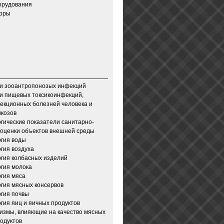
орудования
зоры
и зооантропонозых инфекций
и пищевых токсикоинфекций,
екционных болезней человека и
икозов
гические показатели санитарно-
 оценки объектов внешней среды
гия воды
гия воздуха
гия колбасных изделий
гия молока
гия мяса
гия мясных консервов
гия почвы
гия яиц и яичных продуктов
измы, влияющие на качество мясных
одуктов