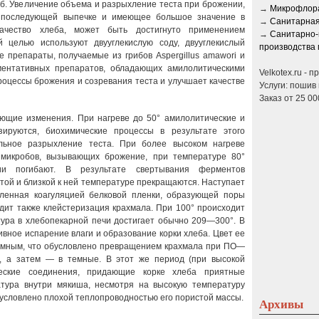
б. Увеличение объема и разрыхление теста при бро­жении,
→
Микрофлора
 последующей выпечке и имеющее большое значение в
→
Санитарная
качество хлеба, может быть достигнуто применением
→
Санитарно-
 целью используют двууглекислую соду, двууглекислый
производства 
 препараты, получаемые из грибов Aspergillus amawori и
рментативных препаратов, обладающих амилолитическими
Velkotex.ru - 
роцессы брожения и созревания теста и улучшает качестве
Услуги: пошив 
Заказ от 25 00
ющие изменения. При нагреве до 50° амилолитические и
зируются, биохимические процессы в результате этого
льное разрыхление теста. При более высоком нагреве
 микробов, вызывающих брожение, при температуре 80°
и погибают. В результате свертывания ферментов
той и близкой к ней температуре прекращаются. Наступает
ленная коагуляцией белковой пленки, образующей поры
дит также клейстеризация крахмала. При 100° происходит
тура в хлебопекарной печи достигает обычно 209—300°. В
вное испарение влаги и образование корки хлеба. Цвет ее
темным, что обусловлено превращением крахмала при ПО—
, а затем — в темные. В этот же период (при высокой
ческие соединения, придающие корке хлеба приятные
атура внутри мякиша, несмотря на высокую температуру
бусловлено плохой теплопроводностью его пористой массы.
Архивы