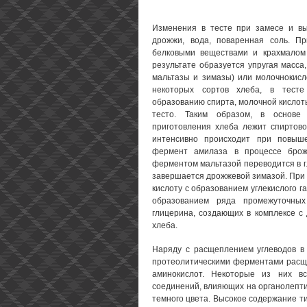
Изменения в тесте при замесе и вы
дрожжи, вода, поваренная соль. П
белковыми веществами и крахмалом
результате образуется упругая масс
мальтазы и зимазы) или молочнокисл
некоторых сортов хлеба, в тесте
образованию спирта, молочной кислоты
тесто. Таким образом, в основе
приготовления хлеба лежит спиртов
интенсивно происходит при повы
фермент амилаза в процессе брож
ферментом мальтазой переводится в гл
завершается дрожжевой зимазой. При
кислоту с образованием углекислого 
образованием ряда промежуточных 
глицерина, создающих в комплексе с
хлеба.
Наряду с расщеплением углеводов в 
протеолитическими ферментами расще
аминокислот. Некоторые из них в
соединений, влияющих на органолепти
темного цвета. Высокое содержание ти