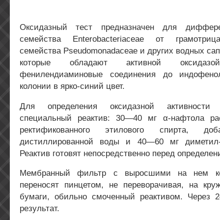
Оксидазный тест предназначен для диффере
семейства Enterobacteriaceae от грамотриц
семейства Pseudomonadaceae и других водных са
которые обладают активной оксида
фенилендиаминовые соединения до индофено
колонии в ярко-синий цвет.
Для определения оксидазной активности 
специальный реактив: 30—40 мг α-нафтола ра
ректификованного этилового спирта, д
дистиллированной воды и 40—60 мг диметил
Реактив готовят непосредственно перед определен
Мембранный фильтр с выросшими на нем ко
переносят пинцетом, не переворачивая, на кру
бумаги, обильно смоченный реактивом. Через
результат.