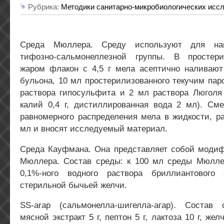
Рубрика:
Методики санитарно-микробиологических исс
Среда Мюллера. Среду используют для нак
тифозно-сальмонеллезной группы. В простер
жаром флакон с 4,5 г мела асептично наливают
бульона, 10 мл простерилизованного текучим пар
раствора гипосульфита и 2 мл раствора Люголя 
калий 0,4 г, дистиллированная вода 2 мл). См
равномерного распределения мела в жидкости, р
мл и вносят исследуемый материал.
Среда Кауфмана. Она представляет собой моди
Мюллера. Состав среды: к 100 мл среды Мюлл
0,1%-ного водного раствора бриллиантовог
стерильной бычьей желчи.
SS-arap (сальмонелла-шигелла-агар). Состав
мясной экстракт 5 г, пептон 5 г, лактоза 10 г, жел