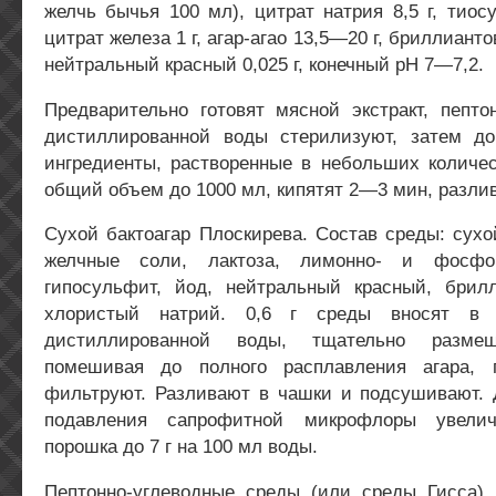
желчь бычья 100 мл), цитрат натрия 8,5 г, тиосу
цитрат железа 1 г, агар-агао 13,5—20 г, бриллианто
нейтральный красный 0,025 г, конечный рН 7—7,2.
Предварительно готовят мясной экстракт, пепто
дистиллированной воды стерилизуют, затем д
ингредиенты, растворенные в небольших количес
общий объем до 1000 мл, кипятят 2—3 мин, разли
Сухой бактоагар Плоскирева. Состав среды: сухо
желчные соли, лактоза, лимонно- и фосфор
гипосульфит, йод, нейтральный красный, брил
хлористый натрий. 0,6 г среды вносят в
дистиллированной воды, тщательно размеши
помешивая до полного расплавления агара, 
фильтруют. Разливают в чашки и подсушивают. 
подавления сапрофитной микрофлоры увелич
порошка до 7 г на 100 мл воды.
Пептонно-углеводные среды (или среды Гисса)