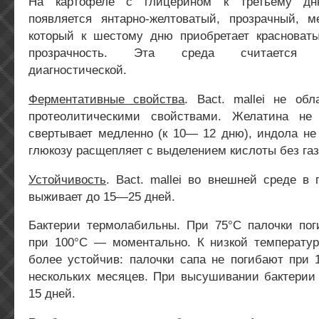
На картофеле с глицерином к третьему дню
появляется янтарно-желтоватый, прозрачный, м
который к шестому дню приобретает красноваты
прозрачность. Эта среда считается д
диагностической.
Ферментативные свойства
. Bact. mallei не об
протеолитическими свойствами. Желатина не 
свертывает медленно (к 10— 12 дню), индола не 
глюкозу расщепляет с выделением кислоты без га
Устойчивость
. Bact. mallei во внешней среде в
выживает до 15—25 дней.
Бактерии термолабильны. При 75°С палочки пог
при 100°С — моментально. К низкой температур
более устойчив: палочки сапа не погибают при 
нескольких месяцев. При высушивании бактерии
15 дней.