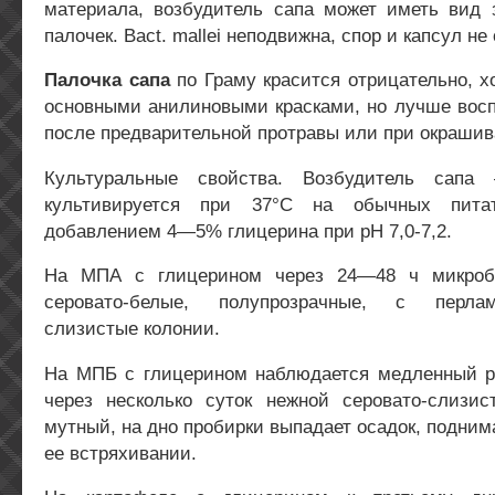
материала, возбудитель сапа может иметь вид з
палочек. Bact. mallei неподвижна, спор и капсул не 
Палочка сапа
по Граму красится отрицательно, 
основными анилиновыми красками, но лучше восп
после предварительной протравы или при окрашив
Культуральные свойства. Возбудитель сапа
культивируется при 37°С на обычных пита
добавлением 4—5% глицерина при рН 7,0-7,2.
На МПА с глицерином через 24—48 ч микроб 
серовато-белые, полупрозрачные, с перла
слизистые колонии.
На МПБ с глицерином наблюдается медленный р
через несколько суток нежной серовато-слизис
мутный, на дно пробирки выпадает осадок, подни
ее встряхивании.