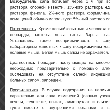
Возбудитель сапа
погибает через 1 ч при во
раствора хлорной извести, 1%-ного раствора ед
раствора фенола, 2%-ного раствора формалин
помещений обычно используют 5%-ный раствор хл
Патогенность
. Кроме цельнбкопытных и человека 
леопарды, пантеры, львы, тигры, барсы, рыс
Установлена также восприимчивость к са
лабораторных животных к сапу восприимчивы кош
нолевые мыши. Белая мышь сапом не заражается.
Диагностика
. Лошадей, поступающих на мясоко
необходимо предварительно с помощью алле
обследовать на отсутствие сапной инфекци
больных сапом, запрещен.
Профилактика
. В случае подозрения на наличи
характерных для сапа изменений (сапных узелк
печени, селезенке, почках, лимфоузлах и слизи
туши вместе с внутренними органами и шк